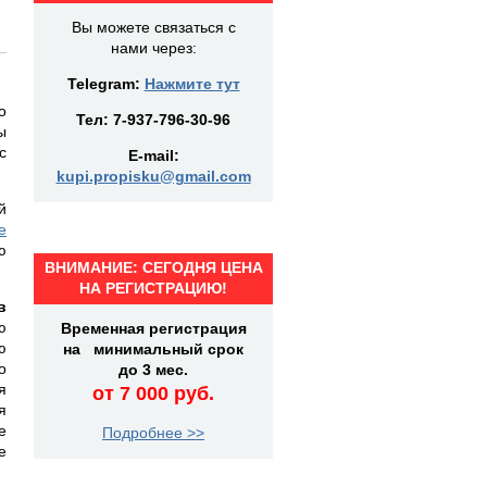
Вы можете связаться с
нами через:
Telegram:
Нажмите тут
о
Тел:
7-937-796-30-96
ы
с
E-mail:
kupi.propisku@gmail.com
й
е
ю
ВНИМАНИЕ: СЕГОДНЯ ЦЕНА
НА РЕГИСТРАЦИЮ!
в
ю
Временная регистрация
ю
на минимальный срок
о
до 3 мес.
я
от 7 000 руб.
я
е
Подробнее >>
е