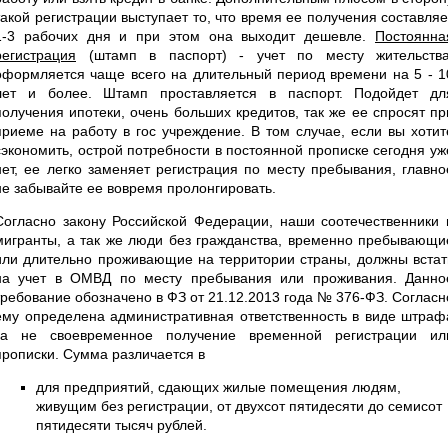
такой регистрации выступает то, что время ее получения составляе
1-3 рабочих дня и при этом она выходит дешевле.
Постоянна
регистрация
(штамп в паспорт) - учет по месту жительства
оформляется чаще всего на длительный период времени на 5 - 1
лет и более. Штамп проставляется в паспорт. Подойдет дл
получения ипотеки, очень больших кредитов, так же ее спросят пр
приеме на работу в гос учреждение. В том случае, если вы хотит
сэкономить, острой потребности в постоянной прописке сегодня уж
нет, ее легко заменяет регистрация по месту пребывания, главно
не забывайте ее вовремя пролонгировать.
Согласно закону Российской Федерации, наши соотечественники 
мигранты, а так же люди без гражданства, временно пребывающи
или длительно проживающие на территории страны, должны встат
на учет в ОМВД по месту пребывания или проживания. Данно
требование обозначено в ФЗ от 21.12.2013 года № 376-ФЗ. Согласн
ему определена административная ответственность в виде штраф
за не своевременное получение временной регистрации ил
прописки. Сумма различается в
для предприятий, сдающих жилые помещения людям,
живущим без регистрации, от двухсот пятидесяти до семисот
пятидесяти тысяч рублей.