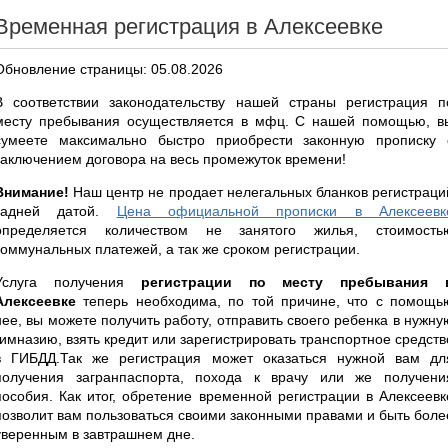
Временная регистрация в Алексеевке
Обновление страницы: 05.08.2026
В соответствии законодательству нашей страны регистрация п
месту пребывания осуществляется в мфц. С нашей помощью, в
сумеете максимально быстро приобрести законную прописку 
заключением договора на весь промежуток времени!
Внимание!
Наш центр не продает нелегальных бланков регистраци
задней датой.
Цена официальной прописки в Алексеевк
определяется количеством не занятого жилья, стоимость
коммунальных платежей, а так же сроком регистрации.
Услуга получения
регистрации по месту пребывания 
Алексеевке
теперь необходима, по той причине, что с помощь
нее, вы можете получить работу, отправить своего ребенка в нужну
гимназию, взять кредит или зарегистрировать транспортное средств
в ГИБДД.Так же регистрация может оказаться нужной вам дл
получения загранпаспорта, похода к врачу или же получени
пособия. Как итог, обретение временной регистрации в Алексеевк
позволит вам пользоваться своими законными правами и быть боле
уверенным в завтрашнем дне.