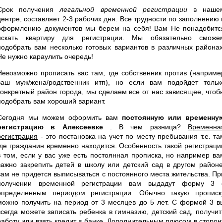
Срок получения
легальной временной регистрации
в наше
центре, составляет 2-3 рабочих дня. Все трудности по заполнению 
оформлению документов мы берем на себя! Вам Не понадобитс
искать квартиру для регистрации. Мы обязательно сможе
подобрать вам несколько готовых вариантов в различных районах
Не нужно караулить очередь!
Невозможно прописать вас там, где собственник против (наприме
ваш муж/жена/родственник итп), но если вам подойдет тольк
конкретный район города, мы сделаем все от нас зависящее, чтоб
подобрать вам хороший вариант.
Сегодня мы можем оформить вам
постоянную или временну
регистрацию в Алексеевке
. В чем разница?
Временна
регистрация
- это постановка на учет по месту пребывания т.е. та
где гражданин временно находится. Особенность такой регистраци
в том, если у вас уже есть постоянная прописка, но например ва
важно закрепить детей в школу или детский сад в другом районе
вам не придется выписываться с постоянного места жительства. Пр
получении временной регистрации вам выдадут форму 3 
определенным периодом регистрации. Обычно такую прописк
можно получить на период от 3 месяцев до 5 лет. С формой 3 в
всегда можете записать ребенка в гимназию, детский сад, получит
работу или взять кредит в банке. Дополнительным плюсом в сторон