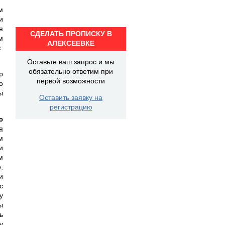
м
и
я
СДЕЛАТЬ ПРОПИСКУ В
м
АЛЕКСЕЕВКЕ
.
Оставьте ваш запрос и мы
обязательно ответим при
р
первой возможности
о
ы
Оставить заявку на
регистрацию
ю
я
м
и
м
,
и
с
у
ы
ь
у